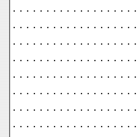
. . . . . . . . . . . . . . . . . . .
. . . . . . . . . . . . . . . . . . .
. . . . . . . . . . . . . . . . . . .
. . . . . . . . . . . . . . . . . . .
. . . . . . . . . . . . . . . . . . .
. . . . . . . . . . . . . . . . . . .
. . . . . . . . . . . . . . . . . . .
. . . . . . . . . . . . . . . . . . .