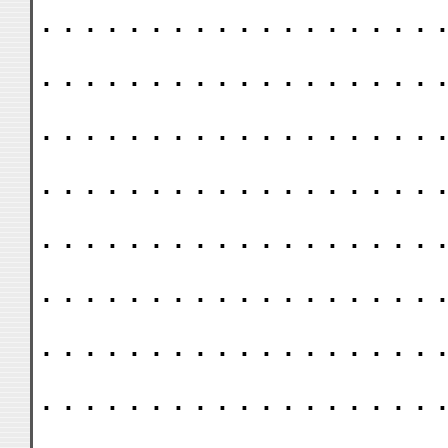
. . . . . . . . . . . . . . . . . . .
. . . . . . . . . . . . . . . . . . .
. . . . . . . . . . . . . . . . . . .
. . . . . . . . . . . . . . . . . . .
. . . . . . . . . . . . . . . . . . .
. . . . . . . . . . . . . . . . . . .
. . . . . . . . . . . . . . . . . . .
. . . . . . . . . . . . . . . . . . .