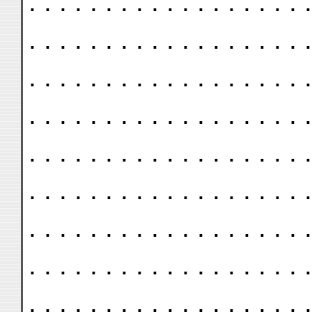
. . . . . . . . . . . . . . . . . . .
. . . . . . . . . . . . . . . . . . .
. . . . . . . . . . . . . . . . . . .
. . . . . . . . . . . . . . . . . . .
. . . . . . . . . . . . . . . . . . .
. . . . . . . . . . . . . . . . . . .
. . . . . . . . . . . . . . . . . . .
. . . . . . . . . . . . . . . . . . .
. . . . . . . . . . . . . . . . . . .