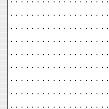
. . . . . . . . . . . . . . . . . . .
. . . . . . . . . . . . . . . . . . .
. . . . . . . . . . . . . . . . . . .
. . . . . . . . . . . . . . . . . . .
. . . . . . . . . . . . . . . . . . .
. . . . . . . . . . . . . . . . . . .
. . . . . . . . . . . . . . . . . . .
. . . . . . . . . . . . . . . . . . .