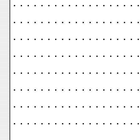
. . . . . . . . . . . . . . . . . . .
. . . . . . . . . . . . . . . . . . .
. . . . . . . . . . . . . . . . . . .
. . . . . . . . . . . . . . . . . . .
. . . . . . . . . . . . . . . . . . .
. . . . . . . . . . . . . . . . . . .
. . . . . . . . . . . . . . . . . . .
. . . . . . . . . . . . . . . . . . .
. . . . . . . . . . . . . . . . . . .