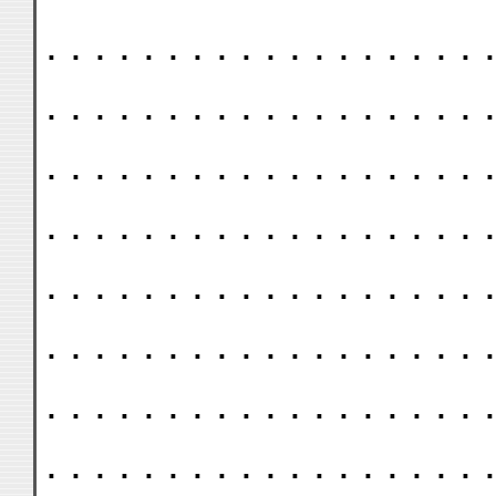
. . . . . . . . . . . . . . . . . . .
. . . . . . . . . . . . . . . . . . .
. . . . . . . . . . . . . . . . . . .
. . . . . . . . . . . . . . . . . . .
. . . . . . . . . . . . . . . . . . .
. . . . . . . . . . . . . . . . . . .
. . . . . . . . . . . . . . . . . . .
. . . . . . . . . . . . . . . . . . .