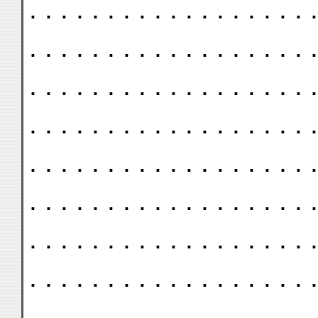
. . . . . . . . . . . . . . . . . . .
. . . . . . . . . . . . . . . . . . .
. . . . . . . . . . . . . . . . . . .
. . . . . . . . . . . . . . . . . . .
. . . . . . . . . . . . . . . . . . .
. . . . . . . . . . . . . . . . . . .
. . . . . . . . . . . . . . . . . . .
. . . . . . . . . . . . . . . . . . .
. . . . . . . . . . . . . . . . . . .