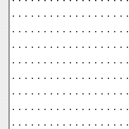
. . . . . . . . . . . . . . . . . . .
. . . . . . . . . . . . . . . . . . .
. . . . . . . . . . . . . . . . . . .
. . . . . . . . . . . . . . . . . . .
. . . . . . . . . . . . . . . . . . .
. . . . . . . . . . . . . . . . . . .
. . . . . . . . . . . . . . . . . . .
. . . . . . . . . . . . . . . . . . .