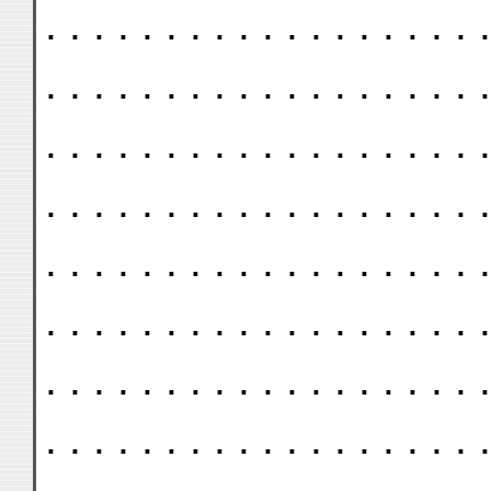
. . . . . . . . . . . . . . . . . . .
. . . . . . . . . . . . . . . . . . .
. . . . . . . . . . . . . . . . . . .
. . . . . . . . . . . . . . . . . . .
. . . . . . . . . . . . . . . . . . .
. . . . . . . . . . . . . . . . . . .
. . . . . . . . . . . . . . . . . . .
. . . . . . . . . . . . . . . . . . .