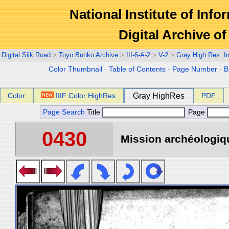
National Institute of Info
Digital Archive 
Digital Silk Road
>
Toyo Bunko Archive
>
III-6-A-2
>
V-2
>
Gray High Res. 
Color Thumbnail
-
Table of Contents
-
Page Number
-
B
Color
IIIF Color HighRes
Gray HighRes
PDF
Page Search
Title
Page
0430
Mission archéologiqu