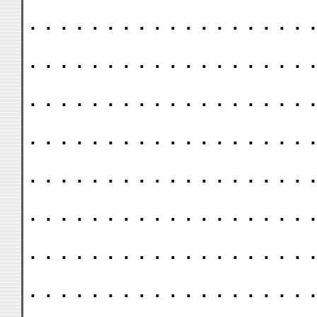
. . . . . . . . . . . . . . . . . . .
. . . . . . . . . . . . . . . . . . .
. . . . . . . . . . . . . . . . . . .
. . . . . . . . . . . . . . . . . . .
. . . . . . . . . . . . . . . . . . .
. . . . . . . . . . . . . . . . . . .
. . . . . . . . . . . . . . . . . . .
. . . . . . . . . . . . . . . . . . .