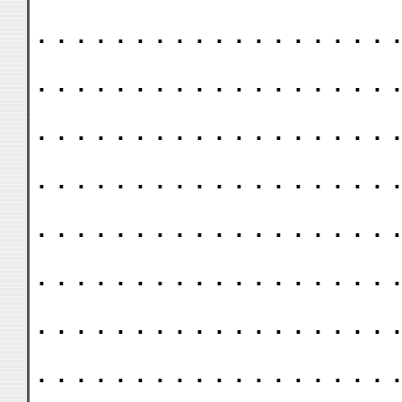
. . . . . . . . . . . . . . . . . . .
. . . . . . . . . . . . . . . . . . .
. . . . . . . . . . . . . . . . . . .
. . . . . . . . . . . . . . . . . . .
. . . . . . . . . . . . . . . . . . .
. . . . . . . . . . . . . . . . . . .
. . . . . . . . . . . . . . . . . . .
. . . . . . . . . . . . . . . . . . .