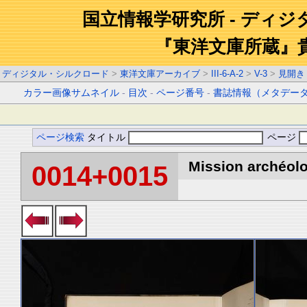
国立情報学研究所 - ディ
『東洋文庫所蔵』
ディジタル・シルクロード
>
東洋文庫アーカイブ
>
III-6-A-2
>
V-3
>
見開き
カラー画像サムネイル
-
目次
-
ページ番号
-
書誌情報（メタデー
ページ検索
タイトル
ページ
Mission archéolo
0014+0015