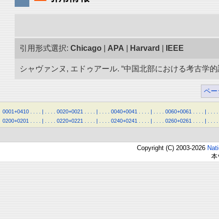
引用形式選択:
Chicago
|
APA
|
Harvard
|
IEEE
シャヴァンヌ, エドゥアール. “中国北部における考古学的調査.
ペー
0001+0410
.
.
.
.
|
.
.
.
.
0020+0021
.
.
.
.
|
.
.
.
.
0040+0041
.
.
.
.
|
.
.
.
.
0060+0061
.
.
.
.
|
.
.
.
.
0200+0201
.
.
.
.
|
.
.
.
.
0220+0221
.
.
.
.
|
.
.
.
.
0240+0241
.
.
.
.
|
.
.
.
.
0260+0261
.
.
.
.
|
.
.
.
.
Copyright (C) 2003-2026
Nat
本