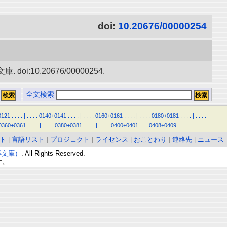
doi:
10.20676/00000254
0.20676/00000254.
全文検索
0121
.
.
.
.
|
.
.
.
.
0140+0141
.
.
.
.
|
.
.
.
.
0160+0161
.
.
.
.
|
.
.
.
.
0180+0181
.
.
.
.
|
.
.
.
.
0360+0361
.
.
.
.
|
.
.
.
.
0380+0381
.
.
.
.
|
.
.
.
.
0400+0401
.
.
.
0408+0409
ト
|
言語リスト
|
プロジェクト
|
ライセンス
|
おことわり
|
連絡先
|
ニュース
東洋文庫）
. All Rights Reserved.
す。