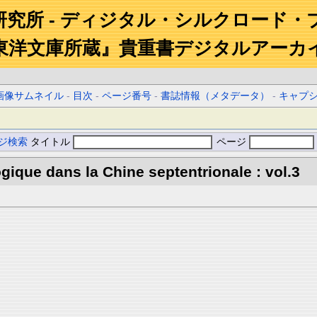
研究所 - ディジタル・シルクロード・
東洋文庫所蔵』貴重書デジタルアーカ
画像サムネイル
-
目次
-
ページ番号
-
書誌情報（メタデータ）
-
キャプ
ジ検索
タイトル
ページ
gique dans la Chine septentrionale : vol.3