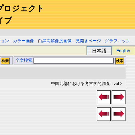
プロジェクト
イブ
ション
-
カラー画像
-
白黒高解像度画像
-
見開きページ
-
グラフィック
-
日本語
English
全文検索
中国北部における考古学的調査 : vol.3