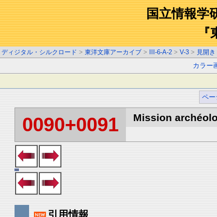
国立情報学
『
ディジタル・シルクロード
>
東洋文庫アーカイブ
>
III-6-A-2
>
V-3
>
見開き
カラー
ペー
Mission archéolo
0090+0091
引用情報