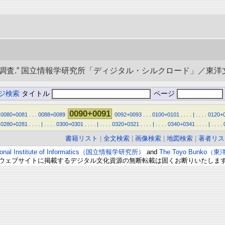
” 国立情報学研究所「ディジタル・シルクロード」／東洋文庫. doi:1
ジ検索
タイトル
ページ
0090+0091
0080+0081
.
.
.
0088+0089
0092+0093
.
.
.
0100+0101
.
.
.
.
|
.
.
.
.
0120+
0280+0281
.
.
.
.
|
.
.
.
.
0300+0301
.
.
.
.
|
.
.
.
.
0320+0321
.
.
.
.
|
.
.
.
.
0340+0341
.
.
.
.
|
.
.
.
.
書籍リスト
|
全文検索
|
画像検索
|
地図検索
|
著者リス
ional Institute of Informatics（国立情報学研究所）
and
The Toyo Bunko（
ウェブサイトに掲載するデジタル文化資源の無断転載は固くお断りいたしま