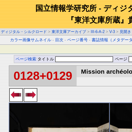
国立情報学研究所 - ディ
『東洋文庫所蔵』
ディジタル・シルクロード
>
東洋文庫アーカイブ
>
III-6-A-2
>
V-3
>
見開き
カラー画像サムネイル
-
目次
-
ページ番号
-
書誌情報（メタデー
ページ検索
タイトル
ページ
Mission archéolo
0128+0129