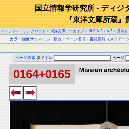
国立情報学研究所 - ディ
『東洋文庫所蔵』
ディジタル・シルクロード
>
東洋文庫アーカイブ
>
III-6-A-2
>
V-3
>
見開き
カラー画像サムネイル
-
目次
-
ページ番号
-
書誌情報（メタデー
ページ検索
タイトル
ページ
Mission archéolo
0164+0165