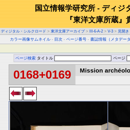
国立情報学研究所 - ディ
『東洋文庫所蔵』
ディジタル・シルクロード
>
東洋文庫アーカイブ
>
III-6-A-2
>
V-3
>
見開き
カラー画像サムネイル
-
目次
-
ページ番号
-
書誌情報（メタデー
ページ検索
タイトル
ページ
Mission archéolo
0168+0169