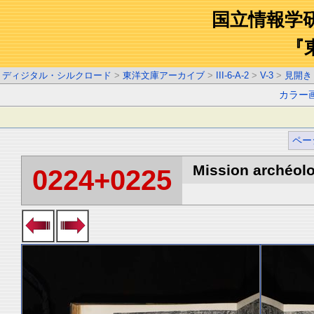
国立情報学
『
ディジタル・シルクロード
>
東洋文庫アーカイブ
>
III-6-A-2
>
V-3
>
見開き
カラー
ペー
Mission archéolo
0224+0225