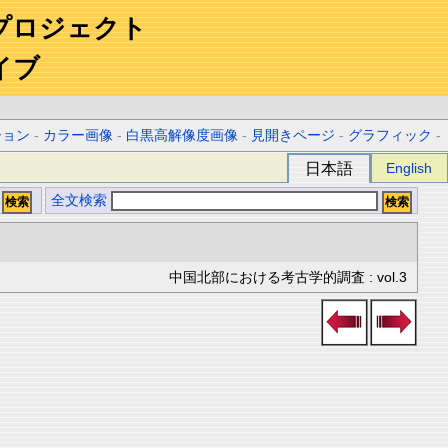
プロジェクト
イブ
ション
-
カラー画像
-
白黒高解像度画像
-
見開きページ
-
グラフィック
-
日本語
English
全文検索
中国北部における考古学的調査 : vol.3