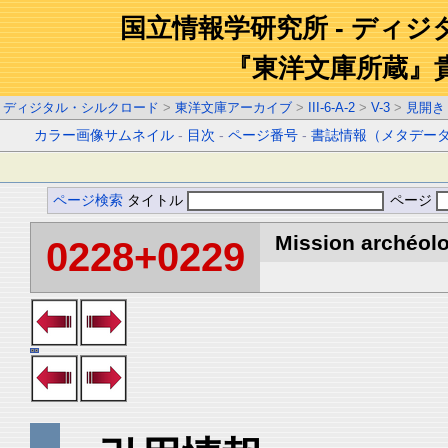
国立情報学研究所 - ディ
『東洋文庫所蔵』
ディジタル・シルクロード
>
東洋文庫アーカイブ
>
III-6-A-2
>
V-3
>
見開き
カラー画像サムネイル
-
目次
-
ページ番号
-
書誌情報（メタデー
ページ検索
タイトル
ページ
Mission archéolo
0228+0229