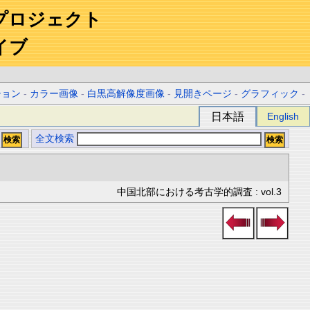
プロジェクト
イブ
ション
-
カラー画像
-
白黒高解像度画像
-
見開きページ
-
グラフィック
-
日本語
English
全文検索
中国北部における考古学的調査 : vol.3