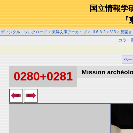
国立情報学
『
ディジタル・シルクロード
>
東洋文庫アーカイブ
>
III-6-A-2
>
V-3
>
見開き
カラー
ペー
Mission archéolo
0280+0281