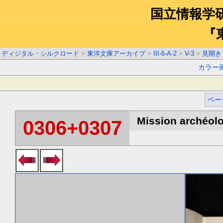
国立情報学
『
ディジタル・シルクロード
>
東洋文庫アーカイブ
>
III-6-A-2
>
V-3
>
見開き
カラー
ペー
Mission archéolo
0306+0307