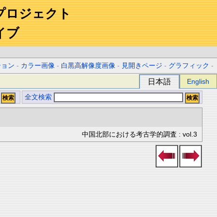
プロジェクト
イブ
ション
-
カラー画像
-
白黒高解像度画像
-
見開きページ
-
グラフィック
-
日本語
English
全文検索
中国北部における考古学的調査 : vol.3