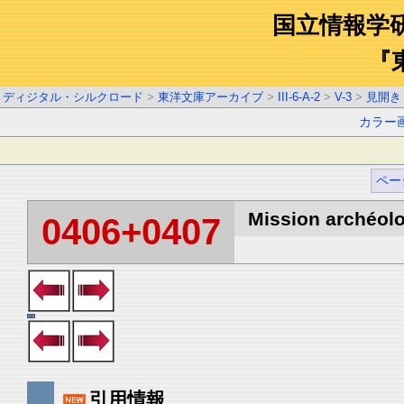
国立情報学
『
ディジタル・シルクロード
>
東洋文庫アーカイブ
>
III-6-A-2
>
V-3
>
見開き
カラー
ペー
Mission archéolo
0406+0407
引用情報