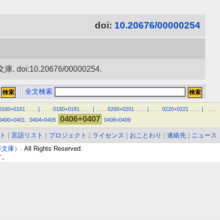
doi:
10.20676/00000254
0.20676/00000254.
全文検索
0160+0161
.
.
.
.
|
.
.
.
.
0180+0181
.
.
.
.
|
.
.
.
.
0200+0201
.
.
.
.
|
.
.
.
.
0220+0221
.
.
.
.
|
.
.
.
.
0406+0407
0400+0401
.
0404+0405
0408+0409
ト
|
言語リスト
|
プロジェクト
|
ライセンス
|
おことわり
|
連絡先
|
ニュース
東洋文庫）
. All Rights Reserved.
す。