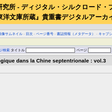
研究所 - ディジタル・シルクロード・
東洋文庫所蔵』貴重書デジタルアーカ
画像サムネイル
-
目次
-
ページ番号
-
書誌情報（メタデータ）
-
キャプ
ジ検索
タイトル
ページ
gique dans la Chine septentrionale : vol.3