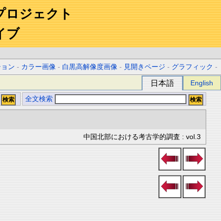
プロジェクト
イブ
ション
-
カラー画像
-
白黒高解像度画像
-
見開きページ
-
グラフィック
-
日本語
English
全文検索
中国北部における考古学的調査 : vol.3