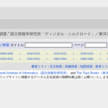
” 国立情報学研究所「ディジタル・シルクロード」／東洋文庫. doi:1
ジ検索
タイトル
ページ
0080+0081
.
.
.
.
|
.
.
.
.
0100+0101
.
.
.
.
|
.
.
.
.
0120+0121
.
.
.
.
|
.
.
.
.
0140+0141
.
.
.
.
|
.
.
.
.
0320+0321
.
.
.
.
|
.
.
.
.
0340+0341
.
.
.
.
|
.
.
.
.
0360+0361
.
.
.
.
|
.
.
.
.
0380+0381
.
.
.
.
|
.
.
.
.
書籍リスト
|
全文検索
|
画像検索
|
地図検索
|
著者リス
ional Institute of Informatics（国立情報学研究所）
and
The Toyo Bunko（
ウェブサイトに掲載するデジタル文化資源の無断転載は固くお断りいたしま