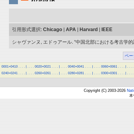
引用形式選択:
Chicago
|
APA
|
Harvard
|
IEEE
シャヴァンヌ, エドゥアール. “中国北部における考古学的調査.
ペー
0001+0410
.
.
.
.
|
.
.
.
.
0020+0021
.
.
.
.
|
.
.
.
.
0040+0041
.
.
.
.
|
.
.
.
.
0060+0061
.
.
.
.
|
.
.
.
.
0240+0241
.
.
.
.
|
.
.
.
.
0260+0261
.
.
.
.
|
.
.
.
.
0280+0281
.
.
.
.
|
.
.
.
.
0300+0301
.
.
.
.
|
.
.
.
.
Copyright (C) 2003-2026
Nat
本