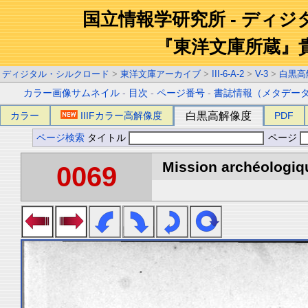
国立情報学研究所 - ディ
『東洋文庫所蔵』
ディジタル・シルクロード
>
東洋文庫アーカイブ
>
III-6-A-2
>
V-3
>
白黒高
カラー画像サムネイル
-
目次
-
ページ番号
-
書誌情報（メタデー
カラー
IIIFカラー高解像度
白黒高解像度
PDF
ページ検索
タイトル
ページ
Mission archéologiqu
0069