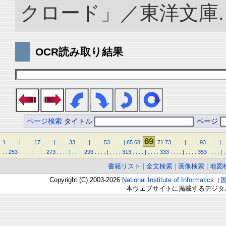
クロード」／東洋文庫. doi:
OCR読み取り結果
ページ検索
タイトル
ページ
69
1
.
.
.
.
|
.
.
.
.
17
.
.
.
.
|
.
.
.
.
33
.
.
.
.
|
.
.
.
.
53
.
.
.
.
|
65
68
71
73
.
.
.
.
|
.
.
.
.
93
.
.
.
.
|
.
.
.
253
.
.
.
.
|
.
.
.
.
273
.
.
.
.
|
.
.
.
.
293
.
.
.
.
|
.
.
.
.
313
.
.
.
.
|
.
.
.
.
333
.
.
.
.
|
.
.
.
.
353
.
.
.
.
|
.
書籍リスト
|
全文検索
|
画像検索
|
地図
Copyright (C) 2003-2026
National Institute of Inform
本ウェブサイトに掲載するデジタ