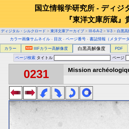
国立情報学研究所 - ディ
『東洋文庫所蔵』
ディジタル・シルクロード
>
東洋文庫アーカイブ
>
III-6-A-2
>
V-3
>
白黒高
カラー画像サムネイル
-
目次
-
ページ番号
-
書誌情報（メタデー
カラー
IIIFカラー高解像度
白黒高解像度
PDF
ページ検索
タイトル
ページ
Mission archéologiqu
0231