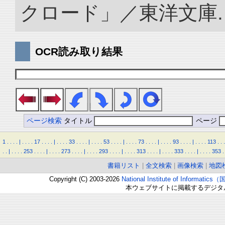
クロード」／東洋文庫. doi:
OCR読み取り結果
ページ検索
タイトル
ページ
1
.
.
.
.
|
.
.
.
.
17
.
.
.
.
|
.
.
.
.
33
.
.
.
.
|
.
.
.
.
53
.
.
.
.
|
.
.
.
.
73
.
.
.
.
|
.
.
.
.
93
.
.
.
.
|
.
.
.
.
113
.
.
.
.
.
|
.
.
.
.
253
.
.
.
.
|
.
.
.
.
273
.
.
.
.
|
.
.
.
.
293
.
.
.
.
|
.
.
.
.
313
.
.
.
.
|
.
.
.
.
333
.
.
.
.
|
.
.
.
.
353
.
書籍リスト
|
全文検索
|
画像検索
|
地図
Copyright (C) 2003-2026
National Institute of Inform
本ウェブサイトに掲載するデジタ