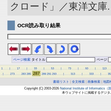
クロード」／東洋文庫. doi:
OCR読み取り結果
ページ検索
タイトル
ページ
1
.
.
.
.
|
.
.
.
.
17
.
.
.
.
|
.
.
.
.
33
.
.
.
.
|
.
.
.
.
53
.
.
.
.
|
.
.
.
.
73
.
.
.
.
|
.
.
.
.
93
.
.
.
.
|
.
.
.
.
113
.
.
.
287
.
|
.
.
.
.
273
.
.
.
.
283
285
289
291
293
.
.
.
.
|
.
.
.
.
313
.
.
.
.
|
.
.
.
.
333
.
.
.
.
|
.
.
.
.
35
書籍リスト
|
全文検索
|
画像検索
|
地図
Copyright (C) 2003-2026
National Institute of Inform
本ウェブサイトに掲載するデジタ