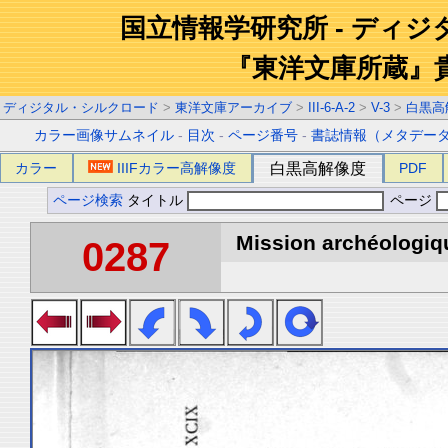
国立情報学研究所 - ディ
『東洋文庫所蔵』
ディジタル・シルクロード
>
東洋文庫アーカイブ
>
III-6-A-2
>
V-3
>
白黒高
カラー画像サムネイル
-
目次
-
ページ番号
-
書誌情報（メタデー
カラー
IIIFカラー高解像度
白黒高解像度
PDF
ページ検索
タイトル
ページ
Mission archéologiqu
0287