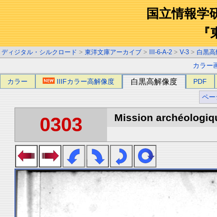
国立情報学
『
ディジタル・シルクロード
>
東洋文庫アーカイブ
>
III-6-A-2
>
V-3
>
白黒高
カラー
カラー
IIIFカラー高解像度
白黒高解像度
PDF
ペー
Mission archéologiqu
0303