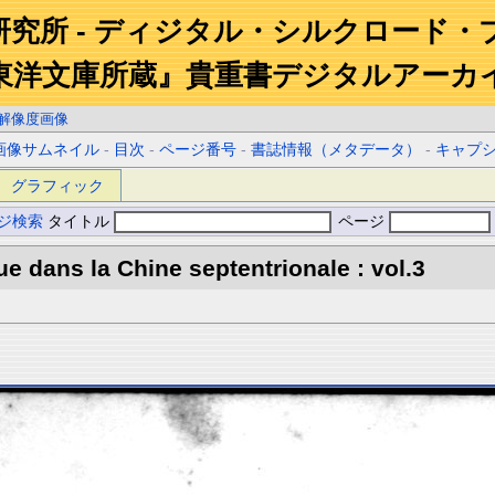
研究所 - ディジタル・シルクロード・
東洋文庫所蔵』貴重書デジタルアーカ
解像度画像
画像サムネイル
-
目次
-
ページ番号
-
書誌情報（メタデータ）
-
キャプ
グラフィック
ジ検索
タイトル
ページ
e dans la Chine septentrionale : vol.3