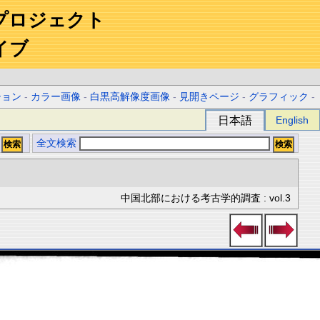
プロジェクト
イブ
ション
-
カラー画像
-
白黒高解像度画像
-
見開きページ
-
グラフィック
-
日本語
English
全文検索
中国北部における考古学的調査 : vol.3