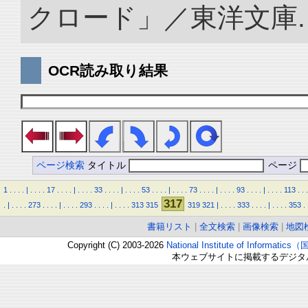
クロード」／東洋文庫. doi:
OCR読み取り結果
ページ検索
タイトル
ページ
1
.
.
.
.
|
.
.
.
.
17
.
.
.
.
|
.
.
.
.
33
.
.
.
.
|
.
.
.
.
53
.
.
.
.
|
.
.
.
.
73
.
.
.
.
|
.
.
.
.
93
.
.
.
.
|
.
.
.
.
113
.
.
.
317
.
|
.
.
.
.
273
.
.
.
.
|
.
.
.
.
293
.
.
.
.
|
.
.
.
.
313
315
319
321
|
.
.
.
.
333
.
.
.
.
|
.
.
.
.
353
.
書籍リスト
|
全文検索
|
画像検索
|
地図
Copyright (C) 2003-2026
National Institute of Inform
本ウェブサイトに掲載するデジタ