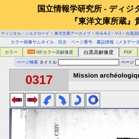
国立情報学研究所 - ディ
『東洋文庫所蔵』
ディジタル・シルクロード
>
東洋文庫アーカイブ
>
III-6-A-2
>
V-3
>
白黒高
カラー画像サムネイル
-
目次
-
ページ番号
-
書誌情報（メタデー
カラー
IIIFカラー高解像度
白黒高解像度
PDF
ページ検索
タイトル
ページ
Mission archéologiqu
0317