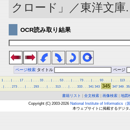
クロード」／東洋文庫. doi:
OCR読み取り結果
ページ検索
タイトル
ページ
1
.
.
.
.
|
.
.
.
.
17
.
.
.
.
|
.
.
.
.
33
.
.
.
.
|
.
.
.
.
53
.
.
.
.
|
.
.
.
.
73
.
.
.
.
|
.
.
.
.
93
.
.
.
.
|
.
.
.
.
113
.
.
.
345
.
|
.
.
.
.
273
.
.
.
.
|
.
.
.
.
293
.
.
.
.
|
.
.
.
.
313
.
.
.
.
|
.
.
.
.
333
.
.
.
341
343
347
349
.
35
書籍リスト
|
全文検索
|
画像検索
|
地図
Copyright (C) 2003-2026
National Institute of Inform
本ウェブサイトに掲載するデジタ