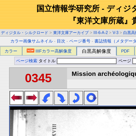
国立情報学研究所 - ディ
『東洋文庫所蔵』
ディジタル・シルクロード
>
東洋文庫アーカイブ
>
III-6-A-2
>
V-3
>
白黒高
カラー画像サムネイル
-
目次
-
ページ番号
-
書誌情報（メタデー
カラー
IIIFカラー高解像度
白黒高解像度
PDF
ページ検索
タイトル
ページ
Mission archéologiqu
0345