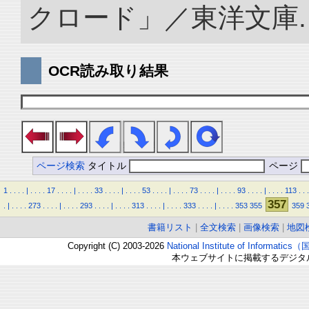
クロード」／東洋文庫. doi:
OCR読み取り結果
ページ検索
タイトル
ページ
1
.
.
.
.
|
.
.
.
.
17
.
.
.
.
|
.
.
.
.
33
.
.
.
.
|
.
.
.
.
53
.
.
.
.
|
.
.
.
.
73
.
.
.
.
|
.
.
.
.
93
.
.
.
.
|
.
.
.
.
113
.
.
.
357
.
|
.
.
.
.
273
.
.
.
.
|
.
.
.
.
293
.
.
.
.
|
.
.
.
.
313
.
.
.
.
|
.
.
.
.
333
.
.
.
.
|
.
.
.
.
353
355
359
書籍リスト
|
全文検索
|
画像検索
|
地図
Copyright (C) 2003-2026
National Institute of Inform
本ウェブサイトに掲載するデジタ