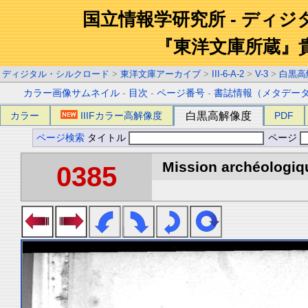
国立情報学研究所 - ディ
『東洋文庫所蔵』
ディジタル・シルクロード
>
東洋文庫アーカイブ
>
III-6-A-2
>
V-3
>
白黒高
カラー画像サムネイル
-
目次
-
ページ番号
-
書誌情報（メタデー
カラー
IIIFカラー高解像度
白黒高解像度
PDF
ページ検索
タイトル
ページ
Mission archéologiqu
0385