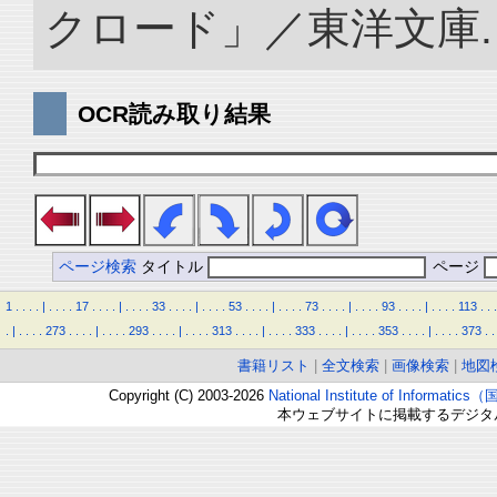
クロード」／東洋文庫. doi:
OCR読み取り結果
ページ検索
タイトル
ページ
1
.
.
.
.
|
.
.
.
.
17
.
.
.
.
|
.
.
.
.
33
.
.
.
.
|
.
.
.
.
53
.
.
.
.
|
.
.
.
.
73
.
.
.
.
|
.
.
.
.
93
.
.
.
.
|
.
.
.
.
113
.
.
.
.
|
.
.
.
.
273
.
.
.
.
|
.
.
.
.
293
.
.
.
.
|
.
.
.
.
313
.
.
.
.
|
.
.
.
.
333
.
.
.
.
|
.
.
.
.
353
.
.
.
.
|
.
.
.
.
373
.
.
書籍リスト
|
全文検索
|
画像検索
|
地図
Copyright (C) 2003-2026
National Institute of Inform
本ウェブサイトに掲載するデジタ