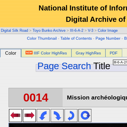
National Institute of Info
Digital Archive 
Digital Silk Road
>
Toyo Bunko Archive
>
III-6-A-2
>
V-3
>
Color Image
Color Thumbnail
-
Table of Contents
-
Page Number
-
B
Color
IIIF Color HighRes
Gray HighRes
PDF
Page Search
Title
0014
Mission archéologiqu