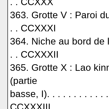
. . CCXXX
363. Grotte V : Paroi du Nord
. . CCXXXI
364. Niche au bord de la ro
. . CCXXXII
365. Grotte X : Lao kin
(partie
basse, I). . . . . . . . . . . . .
CCXXXIII