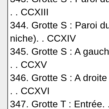
. . CCXIII
344. Grotte S : Paroi 
niche). . CCXIV
345. Grotte S : A gauche du
. . CCXV
346. Grotte S : A droite 
. . CCXVI
347. Grotte T : Entrée. . . . .