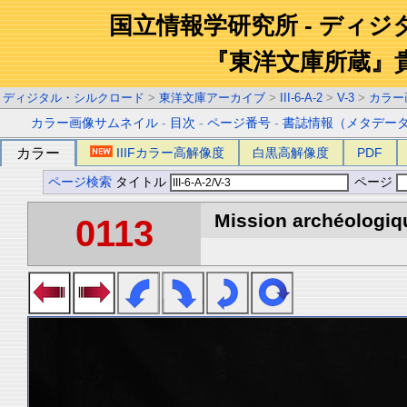
国立情報学研究所 - ディ
『東洋文庫所蔵』
ディジタル・シルクロード
>
東洋文庫アーカイブ
>
III-6-A-2
>
V-3
>
カラー
カラー画像サムネイル
-
目次
-
ページ番号
-
書誌情報（メタデー
カラー
IIIFカラー高解像度
白黒高解像度
PDF
ページ検索
タイトル
ページ
Mission archéologiqu
0113