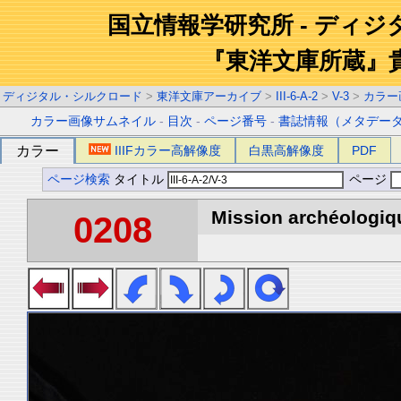
国立情報学研究所 - ディ
『東洋文庫所蔵』
ディジタル・シルクロード
>
東洋文庫アーカイブ
>
III-6-A-2
>
V-3
>
カラー
カラー画像サムネイル
-
目次
-
ページ番号
-
書誌情報（メタデー
カラー
IIIFカラー高解像度
白黒高解像度
PDF
ページ検索
タイトル
ページ
Mission archéologiqu
0208