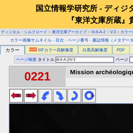
国立情報学研究所 - ディ
『東洋文庫所蔵』
ディジタル・シルクロード
>
東洋文庫アーカイブ
>
III-6-A-2
>
V-3
>
カラー
カラー画像サムネイル
-
目次
-
ページ番号
-
書誌情報（メタデー
カラー
IIIFカラー高解像度
白黒高解像度
PDF
ページ検索
タイトル
ページ
Mission archéologiqu
0221