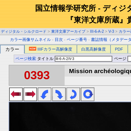
国立情報学研究所 - ディ
『東洋文庫所蔵』
ディジタル・シルクロード
>
東洋文庫アーカイブ
>
III-6-A-2
>
V-3
>
カラー
カラー画像サムネイル
-
目次
-
ページ番号
-
書誌情報（メタデー
カラー
IIIFカラー高解像度
白黒高解像度
PDF
ページ検索
タイトル
ページ
Mission archéologiqu
0393