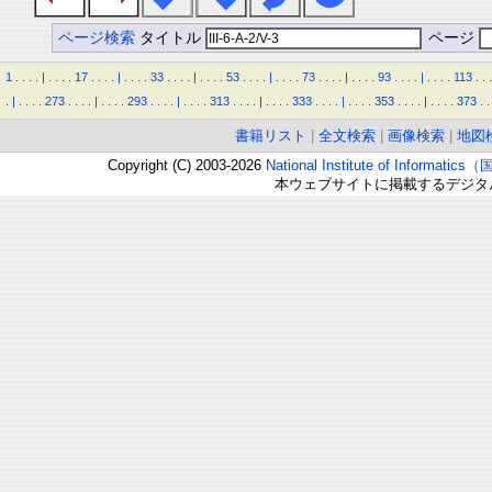
ページ検索
タイトル
ページ
1
.
.
.
.
|
.
.
.
.
17
.
.
.
.
|
.
.
.
.
33
.
.
.
.
|
.
.
.
.
53
.
.
.
.
|
.
.
.
.
73
.
.
.
.
|
.
.
.
.
93
.
.
.
.
|
.
.
.
.
113
.
.
.
.
|
.
.
.
.
273
.
.
.
.
|
.
.
.
.
293
.
.
.
.
|
.
.
.
.
313
.
.
.
.
|
.
.
.
.
333
.
.
.
.
|
.
.
.
.
353
.
.
.
.
|
.
.
.
.
373
.
.
書籍リスト
|
全文検索
|
画像検索
|
地図
Copyright (C) 2003-2026
National Institute of Inform
本ウェブサイトに掲載するデジタ