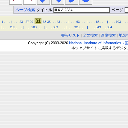
ページ検索
タイトル
ページ
31
1
.
.
.
.
|
.
.
.
.
23
.
27
29
33
35
.
.
.
43
.
.
.
.
|
.
.
.
.
63
.
.
.
.
|
.
.
.
.
83
.
.
.
.
|
.
.
.
.
103
.
.
.
.
|
.
.
.
.
263
.
.
.
.
|
.
.
.
.
283
.
.
.
.
|
.
.
.
.
303
.
.
.
.
|
.
.
.
.
323
.
.
.
.
|
.
.
.
.
343
.
.
.
354
書籍リスト
|
全文検索
|
画像検索
|
地図
Copyright (C) 2003-2026
National Institute of Inform
本ウェブサイトに掲載するデジタ