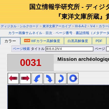
国立情報学研究所 - ディ
『東洋文庫所蔵』
ディジタル・シルクロード
>
東洋文庫アーカイブ
>
III-6-A-2
>
V-4
>
カラー
カラー画像サムネイル
-
目次
-
ページ番号
-
書誌情報（メタデー
カラー
IIIFカラー高解像度
白黒高解像度
PDF
ページ検索
タイトル
ページ
Mission archéologiqu
0031