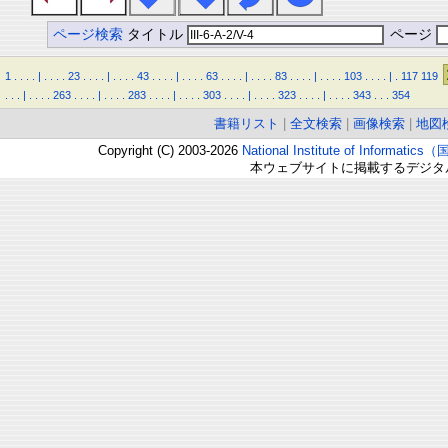
ページ検索
タイトル
ページ
1
.
.
.
.
|
.
.
.
.
23
.
.
.
.
|
.
.
.
.
43
.
.
.
.
|
.
.
.
.
63
.
.
.
.
|
.
.
.
.
83
.
.
.
.
|
.
.
.
.
103
.
.
.
.
|
.
117
119
.
.
.
|
.
.
.
.
263
.
.
.
.
|
.
.
.
.
283
.
.
.
.
|
.
.
.
.
303
.
.
.
.
|
.
.
.
.
323
.
.
.
.
|
.
.
.
.
343
.
.
.
354
書籍リスト
|
全文検索
|
画像検索
|
地図
Copyright (C) 2003-2026
National Institute of Inform
本ウェブサイトに掲載するデジタ