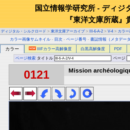
国立情報学研究所 - ディ
『東洋文庫所蔵』
ディジタル・シルクロード
>
東洋文庫アーカイブ
>
III-6-A-2
>
V-4
>
カラー
カラー画像サムネイル
-
目次
-
ページ番号
-
書誌情報（メタデー
カラー
IIIFカラー高解像度
白黒高解像度
PDF
ページ検索
タイトル
ページ
Mission archéologiqu
0121