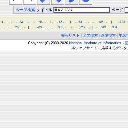
ページ検索
タイトル
ページ
1
.
.
.
.
|
.
.
.
.
23
.
.
.
.
|
.
.
.
.
43
.
.
.
.
|
.
.
.
.
63
.
.
.
.
|
.
.
.
.
83
.
.
.
.
|
.
.
.
.
103
.
.
.
.
|
.
.
.
.
123
.
.
.
.
|
.
.
.
.
263
.
.
.
.
|
.
.
.
.
283
.
.
.
.
|
.
.
.
.
303
.
.
.
.
|
.
.
.
.
323
.
.
.
.
|
.
.
.
.
343
.
.
.
354
書籍リスト
|
全文検索
|
画像検索
|
地図
Copyright (C) 2003-2026
National Institute of Inform
本ウェブサイトに掲載するデジタ