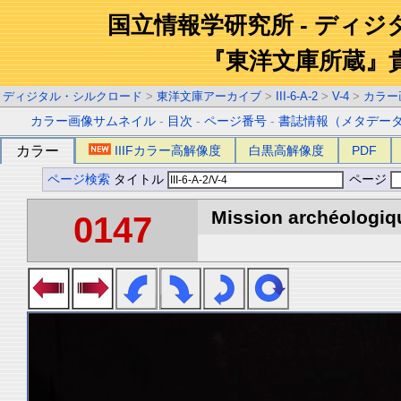
国立情報学研究所 - ディ
『東洋文庫所蔵』
ディジタル・シルクロード
>
東洋文庫アーカイブ
>
III-6-A-2
>
V-4
>
カラー
カラー画像サムネイル
-
目次
-
ページ番号
-
書誌情報（メタデー
カラー
IIIFカラー高解像度
白黒高解像度
PDF
ページ検索
タイトル
ページ
Mission archéologiqu
0147