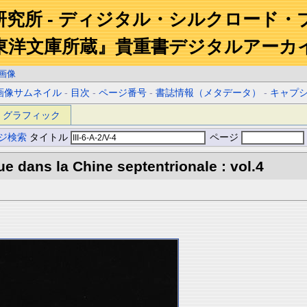
研究所 - ディジタル・シルクロード・
東洋文庫所蔵』貴重書デジタルアーカ
画像
画像サムネイル
-
目次
-
ページ番号
-
書誌情報（メタデータ）
-
キャプ
グラフィック
ジ検索
タイトル
ページ
e dans la Chine septentrionale : vol.4