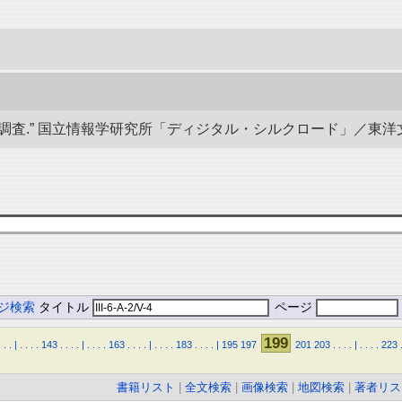
” 国立情報学研究所「ディジタル・シルクロード」／東洋文庫. doi:1
ジ検索
タイトル
ページ
199
.
.
.
|
.
.
.
.
143
.
.
.
.
|
.
.
.
.
163
.
.
.
.
|
.
.
.
.
183
.
.
.
.
|
195
197
201
203
.
.
.
.
|
.
.
.
.
223
書籍リスト
|
全文検索
|
画像検索
|
地図検索
|
著者リス