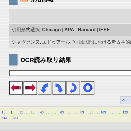
引用形式選択:
Chicago
|
APA
|
Harvard
|
IEEE
シャヴァンヌ, エドゥアール. “中国北部における考古学的調査.
OCR読み取り結果
ペー
1
.
.
.
.
|
.
.
.
.
23
.
.
.
.
|
.
.
.
.
43
.
.
.
.
|
.
.
.
.
63
.
.
.
.
|
.
.
.
.
83
.
.
.
.
|
.
.
.
.
103
.
.
.
.
|
.
.
.
.
123
.
343
.
.
.
354