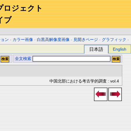
プロジェクト
イブ
ション
-
カラー画像
-
白黒高解像度画像
-
見開きページ
-
グラフィック
-
日本語
English
全文検索
中国北部における考古学的調査 : vol.4