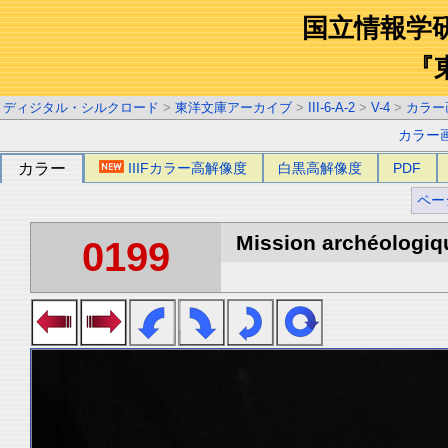
国立情報学
『
ディジタル・シルクロード
>
東洋文庫アーカイブ
>
III-6-A-2
>
V-4
>
カラー
カラー
カラー
IIIFカラー高解像度
白黒高解像度
PDF
ペー
Mission archéologiqu
0199