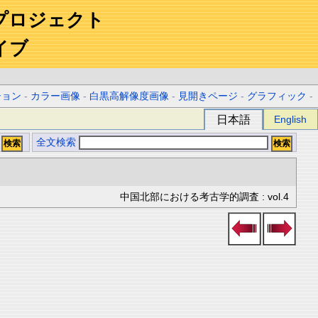
プロジェクト
イブ
ション
-
カラー画像
-
白黒高解像度画像
-
見開きページ
-
グラフィック
-
日本語
English
全文検索
中国北部における考古学的調査 : vol.4