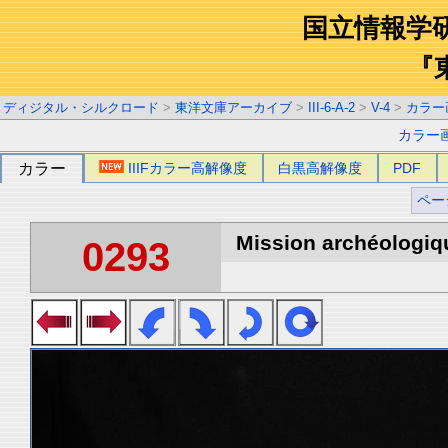
国立情報学
『
ディジタル・シルクロード
>
東洋文庫アーカイブ
>
III-6-A-2
>
V-4
>
カラー
カラー
カラー
IIIFカラー高解像度
白黒高解像度
PDF
ペー
Mission archéologiqu
0293