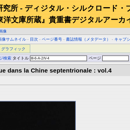
研究所 - ディジタル・シルクロード・
東洋文庫所蔵』貴重書デジタルアーカ
画像
画像サムネイル
-
目次
-
ページ番号
-
書誌情報（メタデータ）
-
キャプ
グラフィック
ジ検索
タイトル
ページ
e dans la Chine septentrionale : vol.4