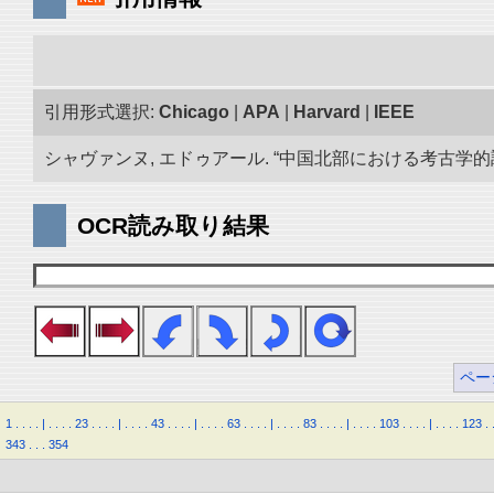
引用形式選択:
Chicago
|
APA
|
Harvard
|
IEEE
シャヴァンヌ, エドゥアール. “中国北部における考古学的調査.
OCR読み取り結果
ペー
1
.
.
.
.
|
.
.
.
.
23
.
.
.
.
|
.
.
.
.
43
.
.
.
.
|
.
.
.
.
63
.
.
.
.
|
.
.
.
.
83
.
.
.
.
|
.
.
.
.
103
.
.
.
.
|
.
.
.
.
123
.
343
.
.
.
354