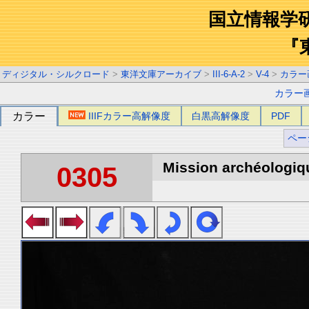
国立情報学
『
ディジタル・シルクロード
>
東洋文庫アーカイブ
>
III-6-A-2
>
V-4
>
カラー
カラー
カラー
IIIFカラー高解像度
白黒高解像度
PDF
ペー
Mission archéologiqu
0305