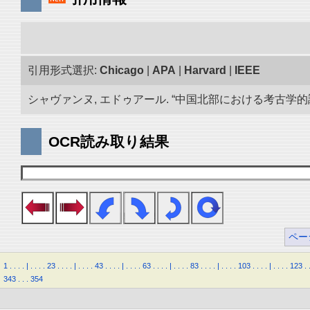
引用形式選択:
Chicago
|
APA
|
Harvard
|
IEEE
シャヴァンヌ, エドゥアール. “中国北部における考古学的調査.
OCR読み取り結果
ペー
1
.
.
.
.
|
.
.
.
.
23
.
.
.
.
|
.
.
.
.
43
.
.
.
.
|
.
.
.
.
63
.
.
.
.
|
.
.
.
.
83
.
.
.
.
|
.
.
.
.
103
.
.
.
.
|
.
.
.
.
123
.
343
.
.
.
354