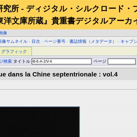
研究所 - ディジタル・シルクロード・
東洋文庫所蔵』貴重書デジタルアーカ
画像
画像サムネイル
-
目次
-
ページ番号
-
書誌情報（メタデータ）
-
キャプ
グラフィック
ジ検索
タイトル
ページ
e dans la Chine septentrionale : vol.4