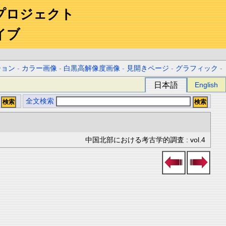
プロジェクト
イブ
ション
-
カラー画像
-
白黒高解像度画像
-
見開きページ
-
グラフィック
-
日本語
English
全文検索
中国北部における考古学的調査 : vol.4