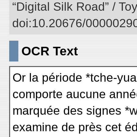
“Digital Silk Road” / T
doi:10.20676/00000290
OCR Text
Or la période *tche-y
comporte aucune anné
marquée des signes *w
examine de près cet édi