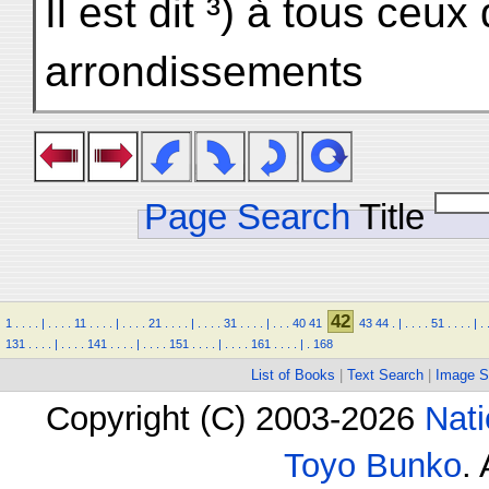
Il est dit ³) à tous ceux
arrondissements
Page Search
Title
42
1
.
.
.
.
|
.
.
.
.
11
.
.
.
.
|
.
.
.
.
21
.
.
.
.
|
.
.
.
.
31
.
.
.
.
|
.
.
.
40
41
43
44
.
|
.
.
.
.
51
.
.
.
.
|
.
131
.
.
.
.
|
.
.
.
.
141
.
.
.
.
|
.
.
.
.
151
.
.
.
.
|
.
.
.
.
161
.
.
.
.
|
.
168
List of Books
|
Text Search
|
Image S
Copyright (C) 2003-2026
Nati
Toyo Bunko
.