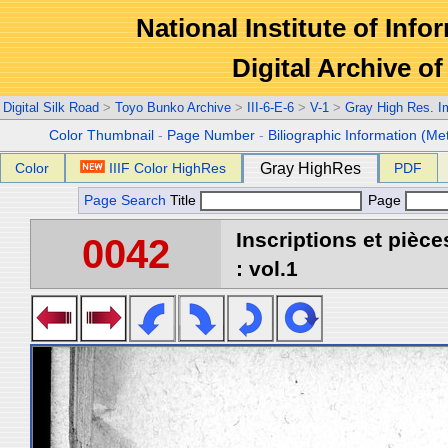
National Institute of Info
Digital Archive 
Digital Silk Road
>
Toyo Bunko Archive
>
III-6-E-6
>
V-1
>
Gray High Res. 
Color Thumbnail
-
Page Number
-
Biliographic Information (Me
Color
IIIF Color HighRes
Gray HighRes
PDF
Page Search
Title
Page
Inscriptions et pièc
0042
: vol.1