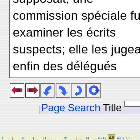
commission spéciale f
examiner les écrits
suspects; elle les jug
enfin des délégués
Page Search
Title
48
1
.
.
.
.
|
.
.
.
.
11
.
.
.
.
|
.
.
.
.
21
.
.
.
.
|
.
.
.
.
31
.
.
.
.
|
.
.
.
.
41
.
.
.
.
46
47
49
50
51
.
.
.
.
|