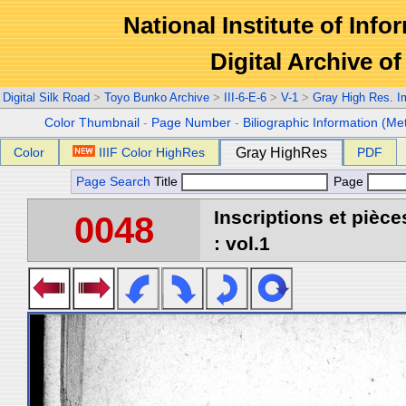
National Institute of Info
Digital Archive 
Digital Silk Road
>
Toyo Bunko Archive
>
III-6-E-6
>
V-1
>
Gray High Res. 
Color Thumbnail
-
Page Number
-
Biliographic Information (Me
Color
IIIF Color HighRes
Gray HighRes
PDF
Page Search
Title
Page
Inscriptions et pièc
0048
: vol.1