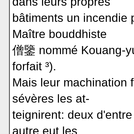
dans leurs propres
bâtiments un incendie p
Maître bouddhiste
僧鑒 nommé Kouang-yuan
forfait ³).
Mais leur machination 
sévères les at-
teignirent: deux d'entr
autre eut les