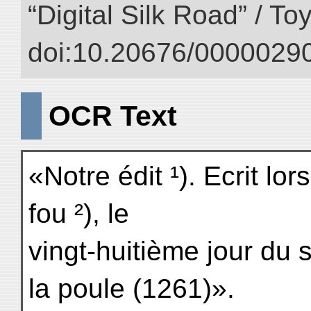
“Digital Silk Road” / T
doi:10.20676/00000290
OCR Text
«Notre édit ¹). Ecrit lo
fou ²), le
vingt-huitième jour du 
la poule (1261)».