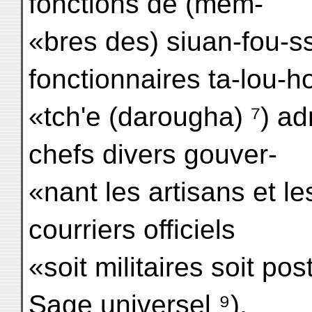
fonctions de (mem-
«bres des) siuan-fou-ss
fonctionnaires ta-lou-h
«tch'e (darougha) ⁷) ad
chefs divers gouver-
«nant les artisans et le
courriers officiels
«soit militaires soit p
Sage universel ⁹),