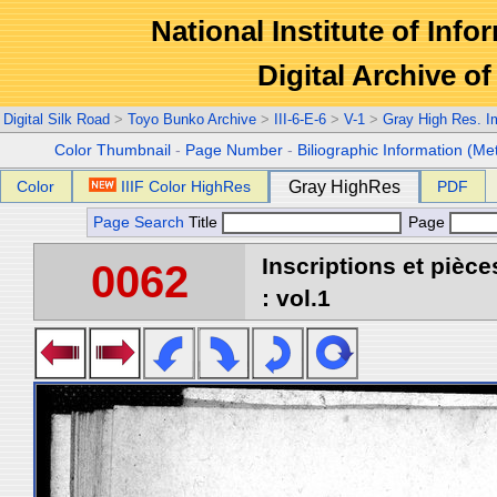
National Institute of Info
Digital Archive 
Digital Silk Road
>
Toyo Bunko Archive
>
III-6-E-6
>
V-1
>
Gray High Res. 
Color Thumbnail
-
Page Number
-
Biliographic Information (Me
Color
IIIF Color HighRes
Gray HighRes
PDF
Page Search
Title
Page
Inscriptions et pièc
0062
: vol.1