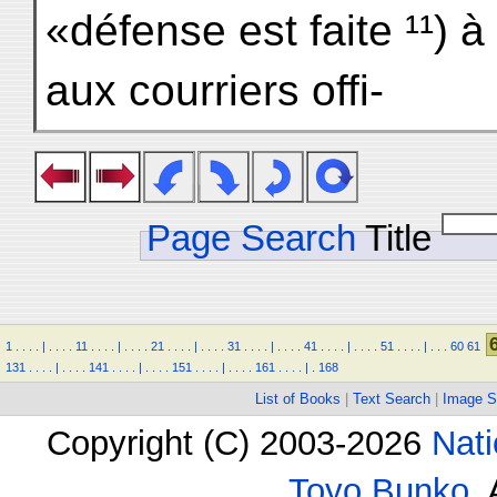
«défense est faite ¹¹) à
aux courriers offi-
Page Search
Title
1
.
.
.
.
|
.
.
.
.
11
.
.
.
.
|
.
.
.
.
21
.
.
.
.
|
.
.
.
.
31
.
.
.
.
|
.
.
.
.
41
.
.
.
.
|
.
.
.
.
51
.
.
.
.
|
.
.
.
60
61
131
.
.
.
.
|
.
.
.
.
141
.
.
.
.
|
.
.
.
.
151
.
.
.
.
|
.
.
.
.
161
.
.
.
.
|
.
168
List of Books
|
Text Search
|
Image S
Copyright (C) 2003-2026
Nati
Toyo Bunko
.