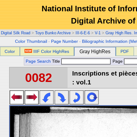
National Institute of Info
Digital Archive 
Digital Silk Road
>
Toyo Bunko Archive
>
III-6-E-6
>
V-1
>
Gray High Res. 
Color Thumbnail
-
Page Number
-
Biliographic Information (Me
Color
IIIF Color HighRes
Gray HighRes
PDF
Page Search
Title
Page
Inscriptions et pièc
0082
: vol.1