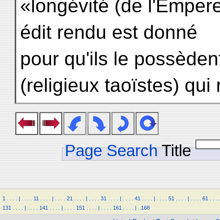
«longévité (de l'Empereu
édit rendu est donné
pour qu'ils le possèden
(religieux taoïstes) qui 
Page Search
Title
1
.
.
.
.
|
.
.
.
.
11
.
.
.
.
|
.
.
.
.
21
.
.
.
.
|
.
.
.
.
31
.
.
.
.
|
.
.
.
.
41
.
.
.
.
|
.
.
.
.
51
.
.
.
.
|
.
.
.
.
61
.
.
.
.
131
.
.
.
.
|
.
.
.
.
141
.
.
.
.
|
.
.
.
.
151
.
.
.
.
|
.
.
.
.
161
.
.
.
.
|
.
168