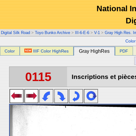
National In
Di
Digital Silk Road
>
Toyo Bunko Archive
>
III-6-E-6
>
V-1
>
Gray High Res. 
Colo
Color
IIIF Color HighRes
Gray HighRes
PDF
0115
Inscriptions et pièc