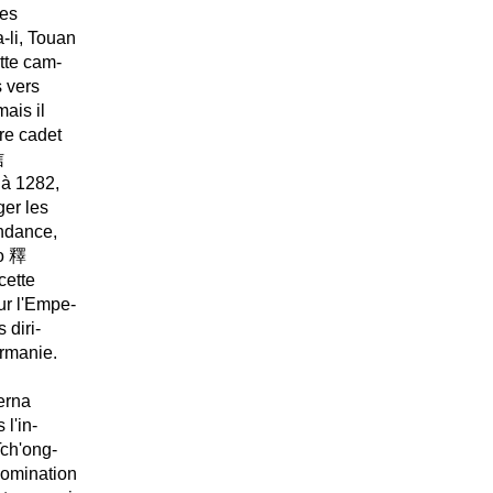
pes
-li, Touan
tte cam-
s vers
ais il
re cadet
信
 à 1282,
ger les
endance,
lo 釋
cette
ur l'Empe-
 diri-
irmanie.
erna
l'in-
Tch'ong-
 domination