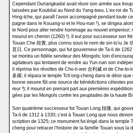
Cependant Ouriangkadaï avait réuni son armée aux trou
laissées par Koubilaï au Nord du Yang-tseu. L'ex-roi de Ta
Hing-tche, qui paraît l'avoir accompagné pendant toute ce
pagne dans le Kouang-si et le Hou-nan ¹), se dirigea alor
le Nord pour aller rendre hommage au nouvel empereur; m
mourut en chemin (1260) ²). Il eut pour successeur son frè
Touan Che 段實, plus connu sous le nom de sin-ts'iu Je 
苴日. Ce personnage, qui fut gouverneur de Ta-li de 1262
se montra un fidèle serviteur des Mongols; loin d'encoura
agitateurs qui tentaient de rendre au Yun-nan son indép
il réprima les révoltes de Cho-li-wei 合利威 et de Che-to-
多羅; il répara le temple Tch'ong-cheng dans le désir que 
bonne oeuvre fût une source de bénédictions célestes po
reur ³); il mourut en prenant part aux premières expéditions
gées par les Mongols contre les peuplades de la haute B
Son quatrième successeur fut Touan Long 段隆, qui gouv
Ta-li de 1312 à 1330; c'est à Touan Long que nous devons 
scription de 1325; ce monument fut érigé dans le temple 
cheng pour retracer l'histoire de la famille Touan sous la