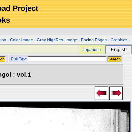
Road Project
oks
tion
-
Color Image
-
Gray HighRes. Image
-
Facing Pages
-
Graphics
-
Japanese
English
Full Text
gol : vol.1