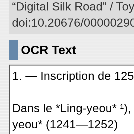
“Digital Silk Road” / T
doi:10.20676/00000290
OCR Text
1. — Inscription de 125
Dans le *Ling-yeou* ¹),
yeou* (1241—1252)