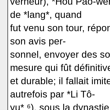
verneur), *Hou Pao-wen* 
de *lang*, quand
fut venu son tour, répo
son avis per-
sonnel, envoyer des sol
mesure qui fût définitiv
et durable; il fallait im
autrefois par *Li Tô-
yu* ⁶), sous la dynastie