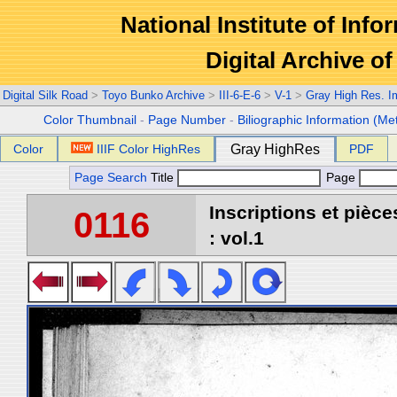
National Institute of Info
Digital Archive 
Digital Silk Road
>
Toyo Bunko Archive
>
III-6-E-6
>
V-1
>
Gray High Res. 
Color Thumbnail
-
Page Number
-
Biliographic Information (Me
Color
IIIF Color HighRes
Gray HighRes
PDF
Page Search
Title
Page
Inscriptions et pièc
0116
: vol.1