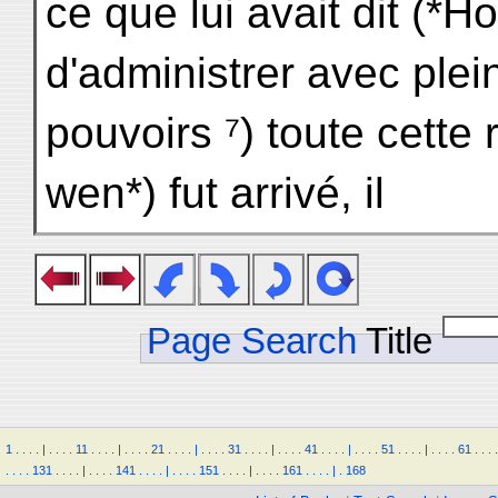
ce que lui avait dit (*
d'administrer avec plei
pouvoirs ⁷) toute cett
wen*) fut arrivé, il
Page Search
Title
1
.
.
.
.
|
.
.
.
.
11
.
.
.
.
|
.
.
.
.
21
.
.
.
.
|
.
.
.
.
31
.
.
.
.
|
.
.
.
.
41
.
.
.
.
|
.
.
.
.
51
.
.
.
.
|
.
.
.
.
61
.
.
.
.
.
.
.
.
131
.
.
.
.
|
.
.
.
.
141
.
.
.
.
|
.
.
.
.
151
.
.
.
.
|
.
.
.
.
161
.
.
.
.
|
.
168