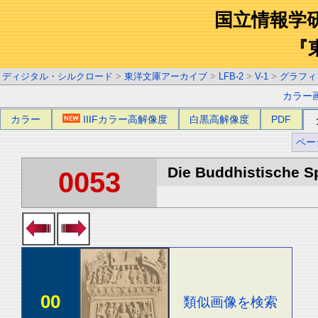
国立情報学
『
ディジタル・シルクロード
>
東洋文庫アーカイブ
>
LFB-2
>
V-1
>
グラフィ
カラー
カラー
IIIFカラー高解像度
白黒高解像度
PDF
ペー
Die Buddhistische Spä
0053
00
類似画像を検索