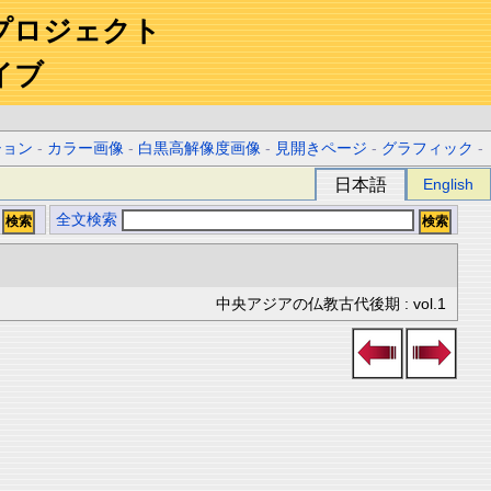
プロジェクト
イブ
ション
-
カラー画像
-
白黒高解像度画像
-
見開きページ
-
グラフィック
-
日本語
English
全文検索
中央アジアの仏教古代後期 : vol.1