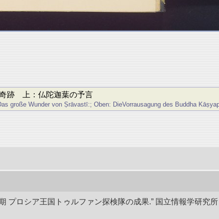
な奇跡 上：仏陀迦葉の予言
oße Wunder von Ṣrāvastī:; Oben: DieVorrausagung des Buddha Kāṣyapa.(ī
後期 プロシア王国トゥルファン探検隊の成果.” 国立情報学研