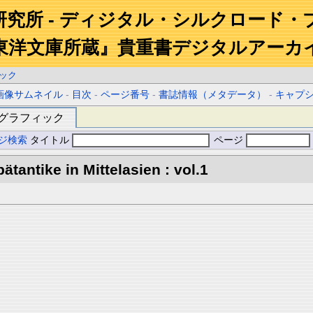
研究所 - ディジタル・シルクロード・
東洋文庫所蔵』貴重書デジタルアーカ
ック
画像サムネイル
-
目次
-
ページ番号
-
書誌情報（メタデータ）
-
キャプ
グラフィック
ジ検索
タイトル
ページ
tantike in Mittelasien : vol.1