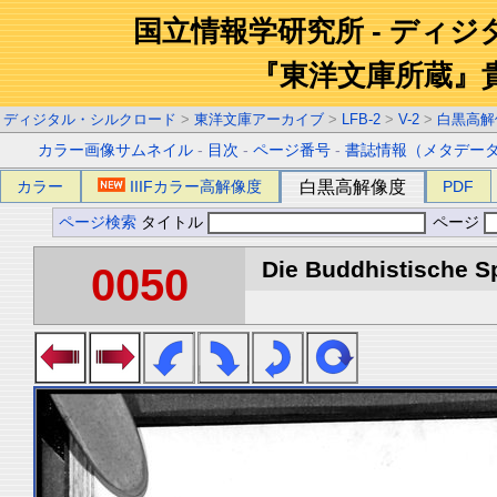
国立情報学研究所 - ディ
『東洋文庫所蔵』
ディジタル・シルクロード
>
東洋文庫アーカイブ
>
LFB-2
>
V-2
>
白黒高解
カラー画像サムネイル
-
目次
-
ページ番号
-
書誌情報（メタデー
カラー
IIIFカラー高解像度
白黒高解像度
PDF
ページ検索
タイトル
ページ
Die Buddhistische Spä
0050