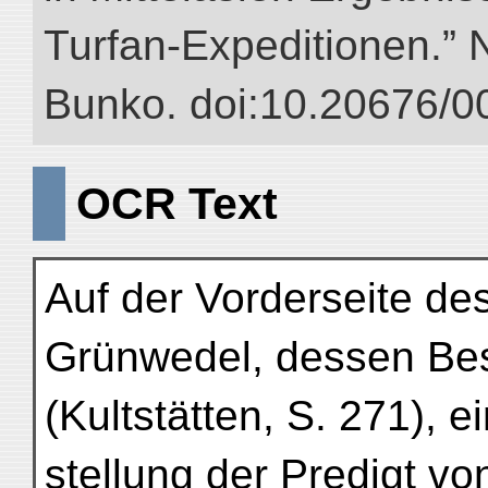
Turfan-Expeditionen.” NI
Bunko. doi:10.20676/0
OCR Text
Auf der Vorderseite de
Grünwedel, dessen Besc
(Kultstätten, S. 271), e
stellung der Predigt v