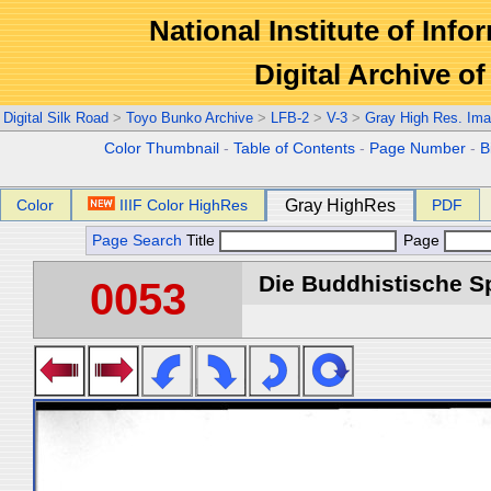
National Institute of Info
Digital Archive 
Digital Silk Road
>
Toyo Bunko Archive
>
LFB-2
>
V-3
>
Gray High Res. Im
Color Thumbnail
-
Table of Contents
-
Page Number
-
B
Color
IIIF Color HighRes
Gray HighRes
PDF
Page Search
Title
Page
Die Buddhistische Spä
0053