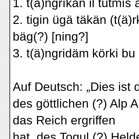
1. t(ä)ngrïkän il tutmïš 
2. tigin ügä täkän (t(ä)rk
bäg(?) [ning?]
3. t(ä)ngridäm körki bu 
Auf Deutsch: „Dies ist d
des göttlichen (?) Alp 
das Reich ergriffen
hat, des Toqul (?) Hel