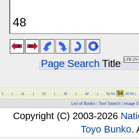
48
Page Search
Title
54
1
.
.
.
.
|
.
.
.
.
11
.
.
.
.
|
.
.
.
.
22
.
.
.
.
|
.
.
.
.
32
.
.
.
.
|
.
.
.
.
42
.
.
.
.
|
.
.
.
.
52
53
55
56
|
.
List of Books
|
Text Search
|
Image S
Copyright (C) 2003-2026
Nati
Toyo Bunko
.