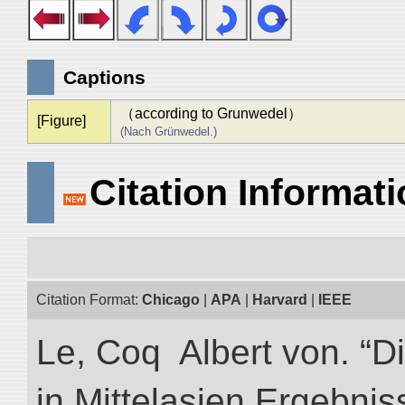
Captions
（according to Grunwedel）
[Figure]
(Nach Grünwedel.)
Citation Informat
Citation Format:
Chicago
|
APA
|
Harvard
|
IEEE
Le, Coq Albert von. “D
in Mittelasien Ergebnis