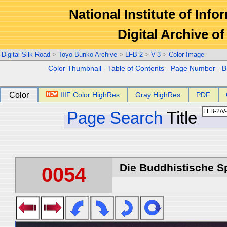
National Institute of Info
Digital Archive 
Digital Silk Road
>
Toyo Bunko Archive
>
LFB-2
>
V-3
>
Color Image
Color Thumbnail
-
Table of Contents
-
Page Number
-
B
Color
IIIF Color HighRes
Gray HighRes
PDF
Page Search
Title
Die Buddhistische Spä
0054