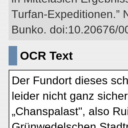
Turfan-Expeditionen.” NI
Bunko. doi:10.20676/0
OCR Text
Der Fundort dieses sc
leider nicht ganz sicher
„Chanspalast", also R
Grünwedelschen Stadtpl