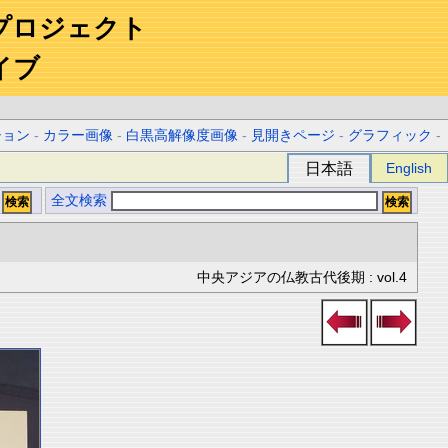
プロジェクト
イブ
ション
-
カラー画像
-
白黒高解像度画像
-
見開きページ
-
グラフィック
-
日本語
English
全文検索
中央アジアの仏教古代後期 : vol.4