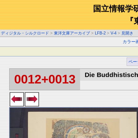
国立情報学
『
ディジタル・シルクロード
>
東洋文庫アーカイブ
>
LFB-2
>
V-4
>
見開き
カラー
ペー
Die Buddhistische
0012+0013