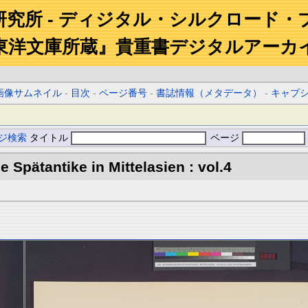
研究所 - ディジタル・シルクロード・
東洋文庫所蔵』貴重書デジタルアーカ
画像サムネイル
-
目次
-
ページ番号
-
書誌情報（メタデータ）
-
キャプ
ジ検索
タイトル
ページ
 Spätantike in Mittelasien : vol.4