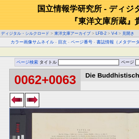
国立情報学研究所 - ディ
『東洋文庫所蔵』
ディジタル・シルクロード
>
東洋文庫アーカイブ
>
LFB-2
>
V-4
>
見開き
カラー画像サムネイル
-
目次
-
ページ番号
-
書誌情報（メタデー
ページ検索
タイトル
ページ
Die Buddhistische
0062+0063