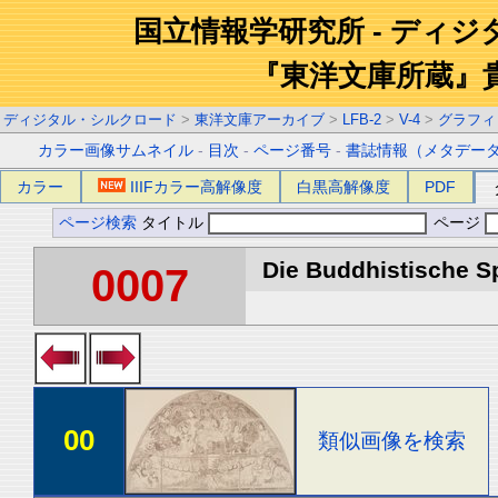
国立情報学研究所 - ディ
『東洋文庫所蔵』
ディジタル・シルクロード
>
東洋文庫アーカイブ
>
LFB-2
>
V-4
>
グラフィ
カラー画像サムネイル
-
目次
-
ページ番号
-
書誌情報（メタデー
カラー
IIIFカラー高解像度
白黒高解像度
PDF
ページ検索
タイトル
ページ
Die Buddhistische Spä
0007
00
類似画像を検索