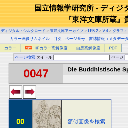
国立情報学研究所 - ディ
『東洋文庫所蔵』
ディジタル・シルクロード
>
東洋文庫アーカイブ
>
LFB-2
>
V-4
>
グラフィ
カラー画像サムネイル
-
目次
-
ページ番号
-
書誌情報（メタデー
カラー
IIIFカラー高解像度
白黒高解像度
PDF
ページ検索
タイトル
ページ
Die Buddhistische Spä
0047
00
類似画像を検索