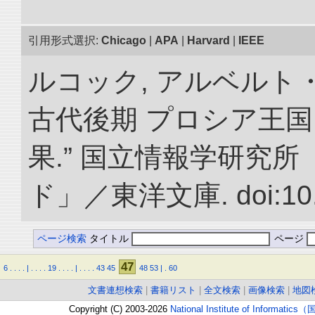
引用形式選択:
Chicago
|
APA
|
Harvard
|
IEEE
ルコック, アルベルト
古代後期 プロシア王
果.” 国立情報学研究
ド」／東洋文庫. doi:10.2
ページ検索
タイトル
ページ
47
6
.
.
.
.
|
.
.
.
.
19
.
.
.
.
|
.
.
.
.
43
45
48
53
|
.
60
文書連想検索
|
書籍リスト
|
全文検索
|
画像検索
|
地図
Copyright (C) 2003-2026
National Institute of Inform