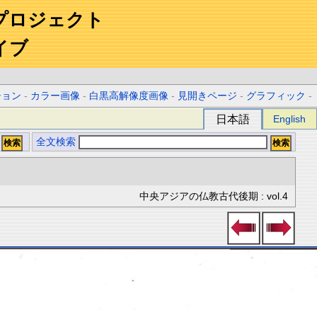
プロジェクト
イブ
ション
-
カラー画像
-
白黒高解像度画像
-
見開きページ
-
グラフィック
-
日本語
English
全文検索
中央アジアの仏教古代後期 : vol.4