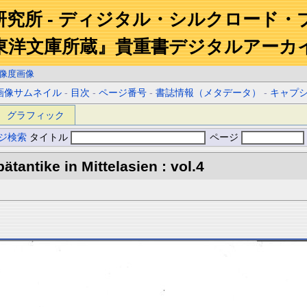
研究所 - ディジタル・シルクロード・
東洋文庫所蔵』貴重書デジタルアーカ
像度画像
画像サムネイル
-
目次
-
ページ番号
-
書誌情報（メタデータ）
-
キャプ
グラフィック
ジ検索
タイトル
ページ
tantike in Mittelasien : vol.4