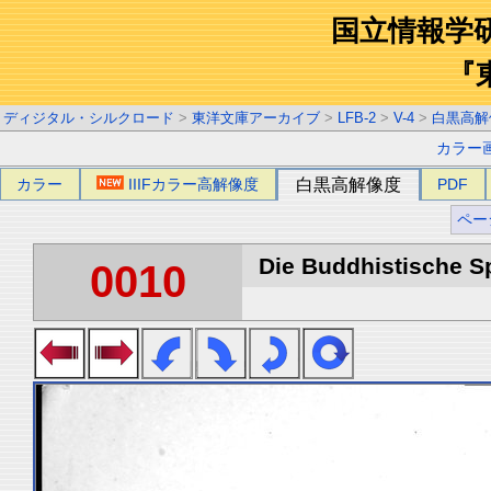
国立情報学
『
ディジタル・シルクロード
>
東洋文庫アーカイブ
>
LFB-2
>
V-4
>
白黒高解
カラー
カラー
IIIFカラー高解像度
白黒高解像度
PDF
ペー
Die Buddhistische Spä
0010