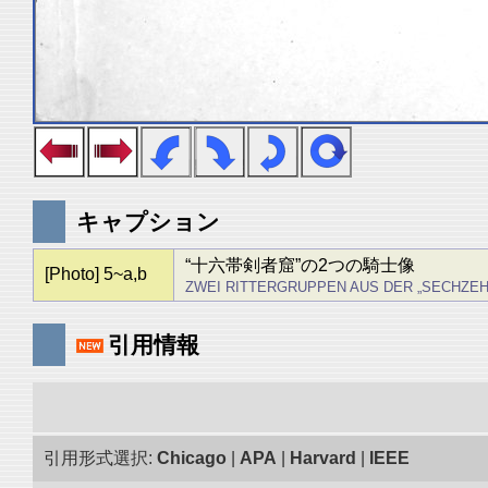
キャプション
“十六帯剣者窟”の2つの騎士像
[Photo] 5~a,b
ZWEI RITTERGRUPPEN AUS DER „SECHZE
引用情報
引用形式選択:
Chicago
|
APA
|
Harvard
|
IEEE