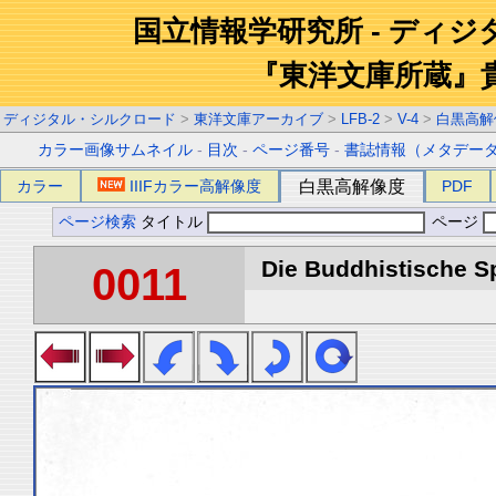
国立情報学研究所 - ディ
『東洋文庫所蔵』
ディジタル・シルクロード
>
東洋文庫アーカイブ
>
LFB-2
>
V-4
>
白黒高解
カラー画像サムネイル
-
目次
-
ページ番号
-
書誌情報（メタデー
カラー
IIIFカラー高解像度
白黒高解像度
PDF
ページ検索
タイトル
ページ
Die Buddhistische Spä
0011