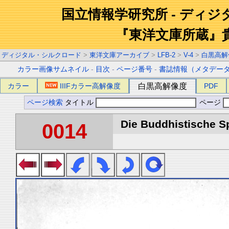
国立情報学研究所 - ディ
『東洋文庫所蔵』
ディジタル・シルクロード
>
東洋文庫アーカイブ
>
LFB-2
>
V-4
>
白黒高解
カラー画像サムネイル
-
目次
-
ページ番号
-
書誌情報（メタデー
カラー
IIIFカラー高解像度
白黒高解像度
PDF
ページ検索
タイトル
ページ
Die Buddhistische Spä
0014