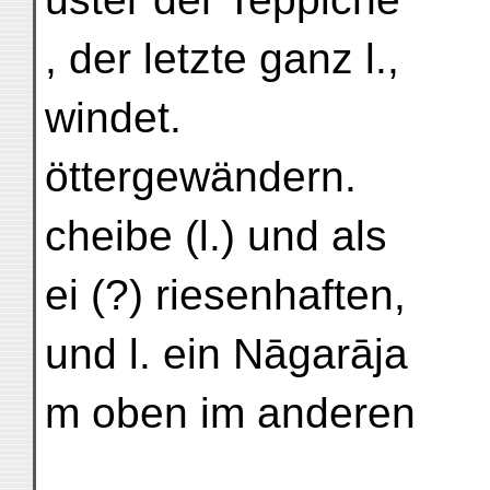
, der letzte ganz l.,
windet.
öttergewändern.
cheibe (l.) und als
ei (?) riesenhaften,
und l. ein Nāgarāja
m oben im anderen