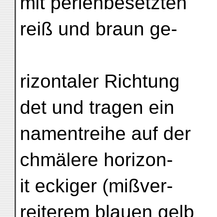
mit perlenbesetzten
reiß und braun ge-
rizontaler Richtung
det und tragen ein
namentreihe auf der
chmälere horizon-
it eckiger (mißver-
reiterem blauen gelb