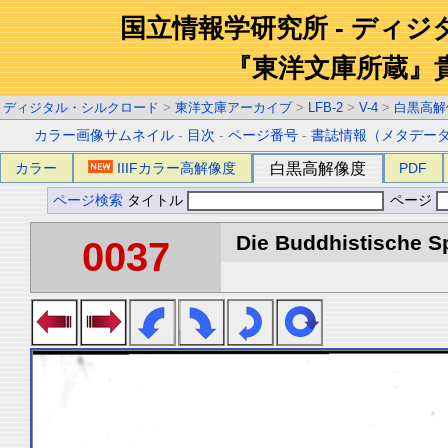
国立情報学研究所 - ディ
『東洋文庫所蔵』
ディジタル・シルクロード
>
東洋文庫アーカイブ
>
LFB-2
>
V-4
>
白黒高解
カラー画像サムネイル
-
目次
-
ページ番号
-
書誌情報（メタデー
カラー
IIIFカラー高解像度
白黒高解像度
PDF
ページ検索
タイトル
ページ
Die Buddhistische Spä
0037