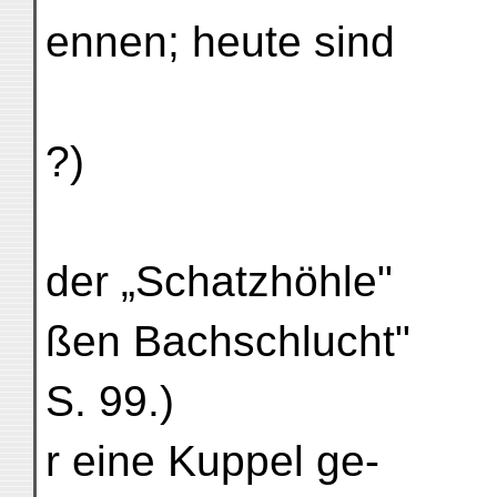
ennen; heute sind
?)
der „Schatzhöhle"
ßen Bachschlucht"
S. 99.)
r eine Kuppel ge-