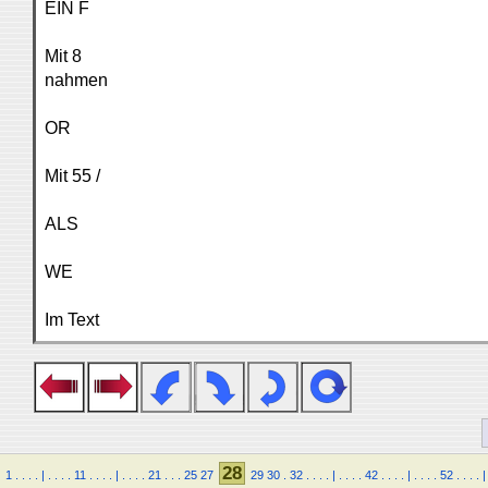
EIN F
Mit 8
nahmen
OR
Mit 55 /
ALS
WE
Im Text
28
1
.
.
.
.
|
.
.
.
.
11
.
.
.
.
|
.
.
.
.
21
.
.
.
25
27
29
30
.
32
.
.
.
.
|
.
.
.
.
42
.
.
.
.
|
.
.
.
.
52
.
.
.
.
|