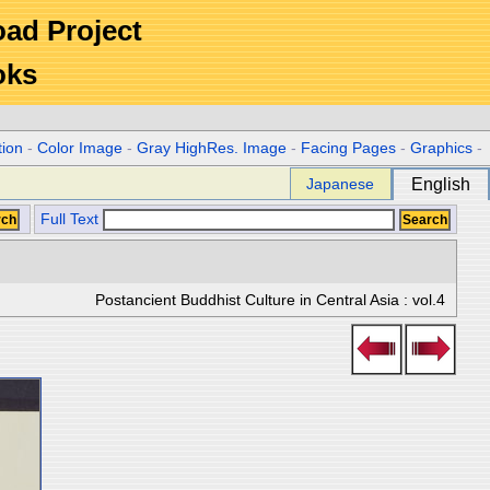
Road Project
oks
tion
-
Color Image
-
Gray HighRes. Image
-
Facing Pages
-
Graphics
-
Japanese
English
Full Text
Postancient Buddhist Culture in Central Asia : vol.4