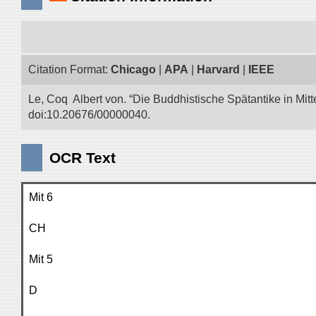
Citation Format:
Chicago
|
APA
|
Harvard
|
IEEE
Le, Coq Albert von. “Die Buddhistische Spätantike in Mitt
doi:10.20676/00000040.
OCR Text
Mit 6
CH
Mit 5
D