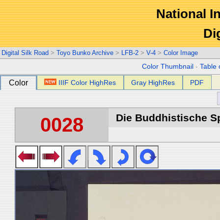
National In
Di
Digital Silk Road
>
Toyo Bunko Archive
>
LFB-2
>
V-4
>
Color Image
Color Thumbnail
-
Table 
Color
IIIF Color HighRes
Gray HighRes
PDF
Die Buddhistische Spä
0028