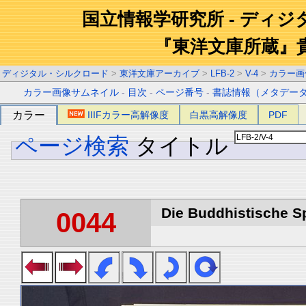
国立情報学研究所 - ディ
『東洋文庫所蔵』
ディジタル・シルクロード
>
東洋文庫アーカイブ
>
LFB-2
>
V-4
>
カラー画
カラー画像サムネイル
-
目次
-
ページ番号
-
書誌情報（メタデー
カラー
IIIFカラー高解像度
白黒高解像度
PDF
ページ検索
タイトル
Die Buddhistische Spä
0044